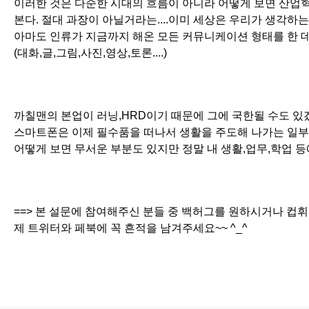
이러한 것은 다순한 시대의 흐름이 아니라 어떻게 보면 산업혁
본다. 절대 과장이 아닐거라는....이미 세상은 우리가 생각하
아마도 인류가 지금까지 해온 모든 커뮤니케이션 형태를 한 데
(대화,글,그림,사진,영상,토론....) 
까칠맨의 본업이 러닝,HRD이기 때문에 그에 국한될 수도 
스마트폰은 이제 필수품을 떠나서 생활을 주도해 나가는 일부
어떻게 보면 무서운 부분도 있지만 정말 내 생활,업무,학업 
==> 본 설문에 참여해주신 분들 중 백허그를 원하시거나 컵
제 트위터와 페북에 꼭 흔적을 남겨주세요~~ ^_^ 
로그 정보