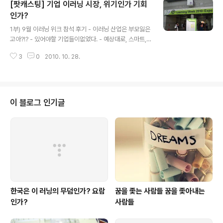
[팟캐스팅] 기업 이러닝 시장, 위기인가 기회
이다. 롯데백화점이 2005년 합작해서 국내 들여왔는데 처음에 나는 기껏해봐
야 지오다노아 국내 이랜드 브랜드 정도? 라고만 생각하고 말았다. 유니클로 연
인가?
글 내용
혁 하지만 최근 일산 현대백화점이 개장하면서 10층에 매장..
1부) 9월 이러닝 위크 참석 후기 - 이러닝 산업은 부모잃은
고아?!? - 있어야할 기업들이없었다. - 예상대로, 스마트,
모바일,증강현실 그리고 전자칠판 2부) SDS+크레듀의 의
3
0
2010. 10. 28.
미 - 왜 갑자기 인수 결정을 했을까? - 크레듀 주문제작 -
소셜 러닝은 우리와 궁합이 맞을까? - 핵심은 자발적 수요
창출 PS.이러닝 위크에서 사람들 관심을 가장 많이 끌었던
동작,음성인식 로봇 [관련 포스트] 2010/10/07 - [웹 2.
0] - [팟캐스팅]티켓몬스터를 통한 소셜 커머스의 이해와
이 블로그 인기글
소셜 러닝 전망
한국은 이 러닝의 무덤인가? 요람
꿈을 좇는 사람들 꿈을 좇아내는
인가?
사람들