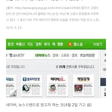
[출처 : http://www.goyang.go.kr/kr/intro/sub03/08/] 필자가 고양시
민이 된 것이 98년이니까 올해로 어느덧 만 15년 째 고양시 화정동에 거주하
고 있다. 그 동안 시와 구의 여러가지 변화된 모습을 가운데서 직접 보고 느꼈었
는데 엊그제 세신사(때미는 분)와 이런 이야기를 주고 받았었다. ...이 동네 오래
2013. 9. 23.
사셨어요? 사우나 손님이 줄었네요. 집값도 떨어지고... 저 위 X단지는 반토막
났다네요. 그리고 점점 노인들만 많아지고 있어요. 젊은 사람들 다 떠나고... 부
동산 하락은 우리 시,구만 해당 되는 것은 아니고 민감한 부분이니 차치하고...
우리 지역이 진짜 그럴까? 라는 생각이 들어 시청 홈페이지
(http://www.goyang.go.kr/)에 가서 연령별 주민 현황을..
네이버, 뉴스스탠드로 얻고자 하는 것(4월 2일 기고 글)