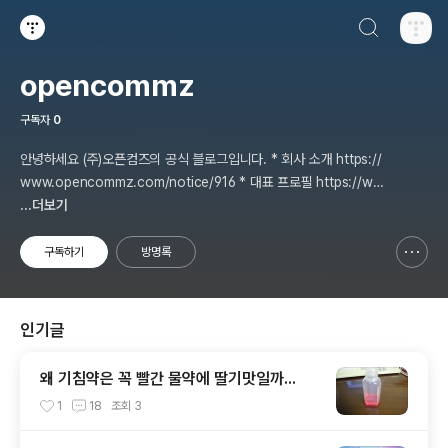
검색하기
티스토리
opencommz
구독자
0
안녕하세요 (주)오픈컴즈의 공식 블로그입니다. * 회사 소개 https://
www.opencommz.com/notice/916 * 대표 프로필 https://ww
w.linkedin.com/in/opencommz/
...더보기
구독하기
방명록
신고하기 레이어
열기
인기글
왜 기침약은 꼭 빨간 물약에 딸기맛일까...
1
18
조회
3