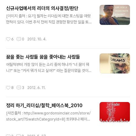
신규사업에서의 리더의 의사결정/판단
글 내용
[이미지 출처 : 요기] 필자는 리더십에 대한 포스팅을 여럿
한적이 있다. 이번 추석 전에 직접 경험한 황당한 일을 토대
로 조직(기업)에서 리더의 의사결정과 판단 능력이 왜 중요
한지를 다시 한 번 집고 넘어가겠다. 본인은 군 장교생활까
작성시간
6
0
2012. 10. 4.
지 포함한다면 20년 사회/조직 생활을 하고 있다. 늘 생각
뿐이지만 내 이름으로 할 사업은 아직은 시도 못하고 있지
만 대기업에서 시작하여 언론,교육회사 등에서 신규 사업
꿈을 좇는 사람들 꿈을 좇아내는 사람들
과법인설립 참여 등 그래도 쉽지 않은 경험을 했다고 볼 수
글 내용
있다. 이 중 신규사업을 함에 있어 가장 중요한 것이 각 기
어릴적부터 가장 많이 듣는 소리 중에 하나가 "너 꿈이 뭐
능을 이끌어 가는 실무자라고 보는 시각이 있는데 굉장히
니?" 또는 "커서 뭐가 되고 싶어?" 라는 질문이었을 것이
위험한 시각이다. 가장 중요한 것은 최종 의사결정권자의
다. 그런데 두 문장이 같은 것 같았는데..나이를 좀 먹어 컸
굳은 의지와 빠른 결정이다. 필자가 추석 전까지 몸담았던
다고 생각하고 보니 완전 다른 의미의 문장이었다. 전자는
작성시간
8
3
2012. 6. 11.
곳도 그 시장에서는 메..
말그대로 개인의 가치와 비전의 발현을 뜻하는 것이고 후
자는 정확하다고 할 수는 없지만 직업적인 의미가 더 크지
않을까 한다. 잠깐 말이 샜다. 이어지는 내용일 듯 한데 정
정리 하기_리더십/철학_페이스북_2010
규 학교 과정을 마치고 나면 사회생활을 하게 된다. 개인사
글 내용
업을 하던창업을 하던간에 어찌 되었던 두 사람 이상과의
[사진출처 : http://www.gordonsinclair.com/store/
커뮤니케이션이 필요한 조직 생활을 하게 된다. 처음 시작
stock_art/?SwatchCategoryId=8] 트위터나 페이스
은 작지만 우리는 꿈을 늘 머리에 그려 놓고 열심히 노력하
북에 번뜩 하고 생각난 것을 배설하듯이 적어 놓았던 것 중
면서 살고자 한다(물론 예외도 있지만)그 꿈을 좇아 노력하
에 몇 가지를 정리해 본다.물론 직간접적인 경험에 의한 것
작성시간