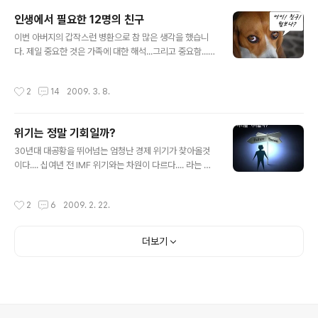
이와 역량에 맞는 오너쉽을 가질 수 있는 일을 해보고 싶었
인생에서 필요한 12명의 친구
다. 그런 기회랄까... 꾸준한 네트웍킹을 통해서 이제는 때
글 내용
가 온 것 같아...과감하게 사표를 냈다. 몇번째일까? A보험
이번 아버지의 갑작스런 병환으로 참 많은 생각을 했습니
회사 -> B교육회사 & C언론사 인터넷->D이러닝->B교
다. 제일 중요한 것은 가족에 대한 해석...그리고 중요함....
육회사->D이러닝...M,.M 14년의 경력... 영업소,융자,CS,
또 하나 생각이 드는 것이 친구입니다. 내 몸이 아플때... 잘
교육포탈,콘텐츠서비스,마케팅,브랜드사업,학원사업,제휴
되어 성공했을 때... 숨을 거두기 직전... 과연 내가 바로 연
작성시간
2
14
2009. 3. 8.
사..
락해서 찾아와 줄수 있는 친구가 몇 명이나 될까? 그리고
친구라고 한다면 동갑이나 비슷한 또래의 동료만 있는 것
인가? 후배나 선배는? 그리고 이성 친구는? 저는 점점 나이
위기는 정말 기회일까?
가 들수록 자주 못만나는 것에 대한 미안함과 아쉬움은 있
글 내용
지만... 그래도 탁 터놓고 얘기할 수 있는 동갑내기 친구들
30년대 대공황을 뛰어넘는 엄청난 경제 위기가 찾아올것
이 여럿있습니다. 물론 나만 그렇게 생각할 수도 있지만
이다.... 십여년 전 IMF 위기와는 차원이 다르다.... 라는 말
요....^_^ 그리고 후배들도 있습니다. 친하게 지내는 형님들
들이 많은 현재 위기 상황이다. 2MB를 비롯해서...많은 사
도 계시지만.... 지금은 후배가 더 많은 나이가 되다보니...
람들이..."위기는 곧 기회이다" 라느 말을 마치 유행어 처럼
작성시간
2
6
2009. 2. 22.
ㅎ..
해대고 있는 상황이기도 하다. 그럼...정말 위기는 기회일
까? 까칠맨은 이렇게 해석해 본다. 위기(危機) 한자 해석을
해본다면...누가 늘 그러하듯이...ㅎㅎ 위 : 위태하다,두려워
더보기
하다,높다.... 기 : 특,기계,기교,베틀,기회 등등... 그리고 백
과사전에서는..... 어떤 상태의 안정에 부정적으로 영향을
주는 정세의 급격한 변화 또는 어떤 사상의 결정적이고도
중대한 단계 라고 요약하고 있다. 즉, 어떤 무언가를 할 수
있는 도구,틀,기회 자체가 대내외적인 부정..