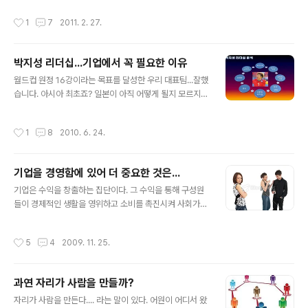
생존 자체가 어려워 진다. 새해...짧게 이런 포스팅을 하는
을 것이라. 나 역시 후배가 더 많은 상황에서 이런 일이 닥
작성시간
1
7
2011. 2. 27.
이유..
치면 사실 선뜻 나서기 쉽지 않은.... 하지만 리더라면 리더
가 되기 위해서라면 어디가서 자기가 성공하는 리더라고
자부하기 위해서는 성공했다는 사례보다는 자랑할 일은 아
박지성 리더십...기업에서 꼭 필요한 이유
니더라도 어려운 상황에 처한 후배들을 위해서 자신이 비
글 내용
난의 손가락질을 받을 수 있는 자세가 더 필요하지 않을까
월드컵 원정 16강이라는 목표를 달성한 우리 대표팀...잘했
생각해 본다. 갑자기 생각이 난것이라...길게 쓰기는 어렵지
습니다. 아시아 최초죠? 일본이 아직 어떻게 될지 모르지만
만 사실 늘 생각을 품고 다니던 부분이었으리라. 강자(强
우리가 먼저 했으니까....ㅎㅎㅎ 저는 이번 대회를 유심히
者) 앞에서 강하고 약자 앞에서는 떳떳할 수 있는 그런 선
보면서 딱 한가지 만 중점적으로 보았습니다. 2002년에는
작성시간
1
8
2010. 6. 24.
배...리더가 되고 싶은 생각..
감독인 히딩크를 중심으로 팀이 마치 군대와 같은 조직력
과 투지를 가지고 4강의 신화를 이끌었는데 이번에는 어떻
게 할까? 솔직히 허 감독의 역량이나 리더십에 대해서는 말
기업을 경영함에 있어 더 중요한 것은...
들이 많지요? 그 부분은 논외이니 각설하고.... 젊은 선수들
글 내용
로 구성된 팀을 이끌어 가는 중심에는 역시 박지성 선수가
기업은 수익을 창출하는 집단이다. 그 수익을 통해 구성원
있었습니다. 주장 완장을 찼다는 것 때문이 아니라 우리 대
들이 경제적인 생활을 영위하고 소비를 촉진시켜 사회가
중의 눈에 보이는 경기할 때와 인터뷰 훈련 그외 시간의 그
돌아갈 수 있게 해야하는 역할이 있다. 하지만....많은 기업
의 행동을 보면 참 멋지고 훌륭한 선수이다..이런 선수가 우
이 수익을 창출하지는 못하고 있는 것이 현실이다. 상당한
작성시간
5
4
2009. 11. 25.
리 나라에 있다는 ..
준비와 자본을 들여서도 정작 수익은 내지 못하고 현실의
벽에 부딫혀 아쉽게 사라지는 경우들이 너무 많기 때문이
다. 많은 전문가나 경영학자들이 기업 경영을 위한 조건이
과연 자리가 사람을 만들까?
나 성공 요인에 대해서 언급을 많이들 한다. 하지만...현장
글 내용
에서는 그런 소리 모두 배부른 소리고 씨알도 안먹히는 경
자리가 사람을 만든다.... 라는 말이 있다. 어원이 어디서 왔