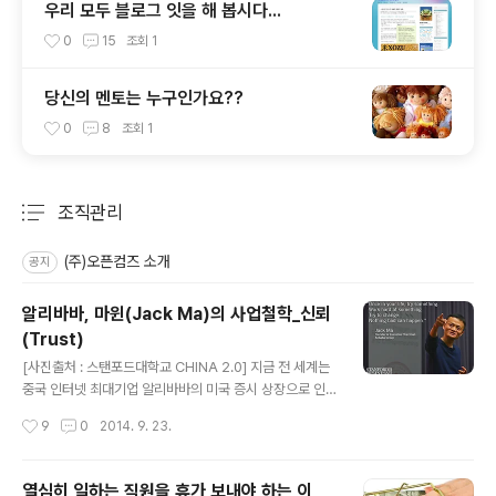
우리 모두 블로그 잇을 해 봅시다...
0
15
조회
1
당신의 멘토는 누구인가요??
0
8
조회
1
조직관리
분류 전체보기
주요 글 목록
(주)오픈컴즈 소개
공지
알리바바, 마윈(Jack Ma)의 사업철학_신뢰
(Trust)
글 내용
[사진출처 : 스탠포드대학교 CHINA 2.0] 지금 전 세계는
중국 인터넷 최대기업 알리바바의 미국 증시 상장으로 인
한 그 폭풍에 휩싸여 있다. 아마도 아마존이라는 공룡과 유
작성시간
9
0
2014. 9. 23.
일하게 맞대결을 할 수 있는 인터넷 기업이 아닐까 싶은데
알리바바의 창업자인 마윈(영문명 Jack Ma)의 리더십과
경영철학이 같이 집중 관심을 끌고 있다. 유튜브에서 영어
열심히 일하는 직원을 휴가 보내야 하는 이