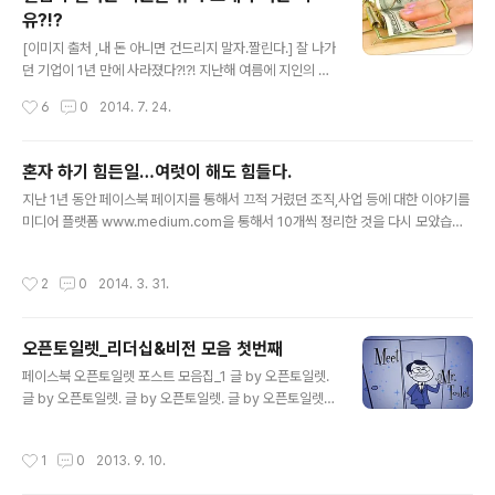
번역가인 미키 리님이 최근에 번역한 마윈의 인터뷰 영상
유?!?
과 내용을 텍스트로 정리해 본다.단순하게 엄청난 규모의
글 내용
기업 공개의 해프닝이 아니라 마윈의 인터뷰나 그가 걸어
[이미지 출처 ,내 돈 아니면 건드리지 말자.짤린다.] 잘 나가
온 길이 전세계에 공개가 되면서 중국을 바라보는 시각도
던 기업이 1년 만에 사라졌다?!?! 지난해 여름에 지인의 소
달라질 수 있을 정도라는 것이다. 굉장히 부럽다. 이런 기업
개로 작은 IT기업의 대표님과 저녁 식사를 한 적이 있었다.
작성시간
6
0
2014. 7. 24.
인이 있다는 것... 또한 창업 후 얼마 안된 2000년 당시 마
설립한 지 3년만에 큰 성공을 이뤘고 규모에 비해 나름 탄
윈을 만나 200억을 ..
탄한 스타트업 기업이었다. 당시에 그 대표님이 내세운 기
업정신은 "신뢰"라는 단어로 압축되어 있었다. 그 간의 성
혼자 하기 힘든일…여럿이 해도 힘들다.
공이 신뢰를 바탕으로 이룰 수 있었고 앞으로도 모든 직원
글 내용
지난 1년 동안 페이스북 페이지를 통해서 끄적 거렸던 조직,사업 등에 대한 이야기를
들이 자기 일처럼 생각해준다면 지금처럼 지속성장을 이룰
미디어 플랫폼 www.medium.com을 통해서 10개씩 정리한 것을 다시 모았습니
수 있을 것이라고 호언장담 하셨다. 개인적으로 그 대표님
다. 공감 안되는 이야기가 있을 수도 있지만 필자가 조직 생활을 하면서 실제 겪은 경
의 말씀에 상당히 공감했고 이런 회사는 다닐 맛이 나겠다
험을 생각 떠오를 때 정리한 겁니다. :) 제 미디엄 사이트 https://medium.com/@
하는 생각까지 들었다.식사를 마무리 지으며 망설이다가
작성시간
2
0
2014. 3. 31.
agonyman 와 본 블로그를 통해서 계속 이야기는 할 예정입니다. 목소리 좋은 사람
직업병(?)이 발현되어 농담반 진담반 가볍게 한마디 조언
이 입냄새까지 향기롭진 않다. 누구나 고민은 있다. 혼자 하기 힘든일…여럿이 해도
을 드렸었다. "대표님 모..
힘들다. 역사가 반복되는 것이 아니라 사람이 반복되는 것이다. 들어주기 라도 한다
오픈토일렛_리더십&비전 모음 첫번째
면 고마워해라. 인내가 오래되면 가식이 된다. 강요된 신뢰와 가식적 복종 성과를 보
글 내용
장 받는 사업기획은 없다.
페이스북 오픈토일렛 포스트 모음집_1 글 by 오픈토일렛.
글 by 오픈토일렛. 글 by 오픈토일렛. 글 by 오픈토일렛.
글 by 오픈토일렛.
작성시간
1
0
2013. 9. 10.