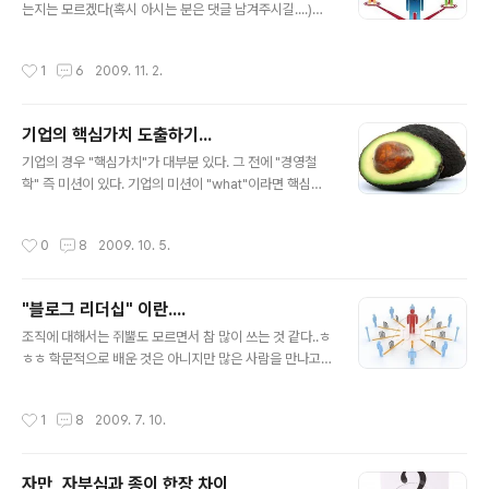
우가 많을 것이다. 결국 통계에 입각한 일반론적인 부분을
는지는 모르겠다(혹시 아시는 분은 댓글 남겨주시길....)쉽
포장만 다르게 한 것일 뿐... 그럼 기업의 본질인 경영을 잘
게 말해서 어떤 사람이든 어떤 역할에 부여받게 되면 그 역
해서 수익을 내기 위해서 중요한 것은 무엇일까? * 획기적
할 정도는 한다는 말이라는...필자가 보기엔....참 무책임하
작성시간
1
6
2009. 11. 2.
인 사업계획서? * 빵빵한 자금..
고 건방진 말이 아닐 수 없다.기업이나 조직의 상황에 따라
전혀 다르게 해석될 수 있을 것이라는 것이다. 기반을 마련
하는 초기 사업자의 경우에는 자리가 사람을 만들만한 시
기업의 핵심가치 도출하기...
간과 여유가 없다. 기회비용을 투자할 여력도 없고 더욱 중
글 내용
요한 것은 시간이 없다. 인큐베이팅하고 트레이닝 시킬 상
기업의 경우 "핵심가치"가 대부분 있다. 그 전에 "경영철
황이 아니라는 것이다.계속해서 새로운것을 찾아서 해야하
학" 즉 미션이 있다. 기업의 미션이 "what"이라면 핵심가
는 상황에서 진득하니 한 가지 사안에 대해서만 고민하고
치는 "how"이고 궁극적인 수단이다. 기업 설립 초기에는
주력할 수 없기 때문이다. 그리고 현대 시대에선 기업에서
CEO의 경영철학과 미션을 분석하여 핵심가치 도출하는데
작성시간
0
8
2009. 10. 5.
도 이제는 무턱대고 불확실..
주력을 다하게된다. 이런 핵심가치를 도출하는데 가이드
라인이 있다고 하여 정리해 보았다 (출처 : 『잭 웰치, 위대
한 승리』(영어 제목 ‘Winning’, 2005년 출간)) 1. 가치 도
"블로그 리더십" 이란....
출을 위해 반복에 반복을 해야 한다. 2. 핵심가치의 표현은
글 내용
구체적이어야 한다. 3. 핵심가치를 실천하는 직원은 포상
조직에 대해서는 쥐뿔도 모르면서 참 많이 쓰는 것 같다..ㅎ
하고 그렇치 않는 직원은 "징계"하라. 4. 미션과 핵심가치
ㅎㅎ 학문적으로 배운 것은 아니지만 많은 사람을 만나고
는 서로 상승작용을 일으켜야 한다. 위 네가지는 물론 미국
작지만 부서를 이끌어보기도 하고 또 부서원이 되기도 하
의 잭웰치 회장이 경험을 토대로 도출해낸 가이드이지만...
고 지금은 새로운 조직을 셋팅해야 하는 상황이니... 관심을
작성시간
1
8
2009. 7. 10.
우..
안가질래야 안가질 수가 없는 것 같다. 그래서..나만의 리더
십 스타일을 정의 내리는 것도 나름 의미가 있고 중요한 것
같아 어제 막걸리 마시면서 ㅋ 생각을 해보았는데.... 나의
자만, 자부심과 종이 한장 차이