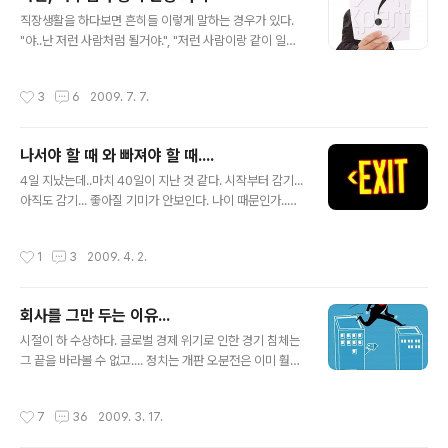
리더십은 "블로그 리더십(BLOG LEADERSHIP)"이라고
글 내용
이름붙이고 싶다. ^_^ 리더십 스타일에 따른 명칭이나 의미
직장생활을 하다보면 흔히들 이렇게 말하는 경우가 있다.
는 그것을 생각한 사람이 나름대로의 가치를 부여하고 정
"야..난 저런 사람처럼 될거야.", "저런 사람이랑 같이 일해
의내리면 되는 것 같다. 어떤 정답도 없다. 그래서 칼라리더
보면 얼마나 좋을까?" 멋지고 업무 능력 뛰어나고 잘생기
십,카리스마 리더십 등 여러가지 명칭이 있지만.... 근본적
고 이쁘고(응?) 리더십 뛰어난...주로 선배 또는 리더들을
작성시간
3
6
2009. 7. 7.
인 의미는 ..
보고 후배들이 느끼는 동경이라고 할까? 그런 사람들은 그
런 부분에 대한 겸손함을 미덕으로 가지고 있지만 또한 그
에 대한 프라이드 또한 대단한 것이 일반적이다. 나 역시(아
나서야 할 때 와 빠져야 할 때....
난 따르는 후배는 별로 없음 ㅡㅡ;) 내가 하는 것, 나만이 가
글 내용
지고 있는 특색에 대한 프라이드는 누구에게 뒤지지 않는
4일 지났는데..마치 40일이 지난 것 같다. 시작부터 감기...
다고 할 수 있다. 이런 자부심과 종이 한장 차이의 녀석(?)
아직도 감기... 좋아질 기미가 안보인다. 나이 때문인가..저
이 하나 있는데 그게 자만이다. 인간은 두명만 모이면 조직
질 체력의 극을 보여주고 있다. 사람은 두 명이상 모이는 자
이된다. 조직이 되면 룰(rule)이 형성되고 수직적인 관계
리에 가면 항상 리더가 생기게 되어 있다. 명백할 정도로 리
작성시간
1
3
2009. 4. 2.
형성이 자연..
더의 역할이 아니다 하더라도... 둘 중 누군가는 다른 한명
을 이끌게 된다. 여러 명이 모여서 한 조직/집단을 이루면
리더가 생기는데...문제는 그 리더의 자리를 다른 사람들도
회사를 그만 두는 이유...
항상 눈여겨 보고 있다는 것이다. 그 리더의 흠집만 찾아내
글 내용
려는...자신의 업적을 부풀리려는... 자기가 나서야 할때가
시절이 하 수상하다. 글로벌 경제 위기로 인한 경기 침체는
아닌데 나서는 사람들... 많이 있다. 이런 사람들은 아무리
그 끝을 바라볼 수 없고.... 정치는 개판 오분전은 이미 훨씬
실력이 뛰어나고 먼저 자리 차지한 선배라 하더라도.... 리
지나서 수십시간 후가 되어가고 있어 국민은 불안에 떨고
더가 되어서는 안된다... 그리고 나서지 말고 빠져줄 ..
있다. 이런 상황에서 나름대로 잘 다니고 있던 직장을 그만
작성시간
7
36
2009. 3. 17.
둔다는 것은 왠만해서는 쉽지 않을 것이다. 그런 쉽지 않은
결정을 했다. 단순한 이직이 아니라... 이제는 내 경력과 나