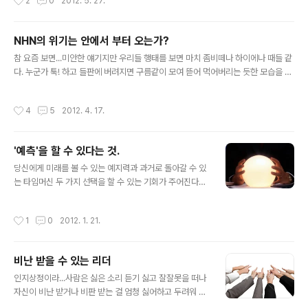
2
0
2012. 5. 27.
고 좌절하고 기쁨을 느끼는..
이고 필자의 개인 사견이기 때문에 다른 의견은 충분히 있
을 걸 알고 서술한다. 우선 페이스북 타임라인에 업뎃했던
내용 중 몇 가지를 정리해 보았다. 이렇게 하나 둘 정리한
NHN의 위기는 안에서 부터 오는가?
내용으로 책을 내볼 생각이다. :) 오늘은 우선 페이스북을
글 내용
처음 하기 시작한 2010년도에 남긴 말 중 추려서.트위터
참 요즘 보면...미안한 얘기지만 우리들 행태를 보면 마치 좀비떼나 하이에나 때들 같
와 블로그도 시작 예정. 2010.12.8‎"당신네 회사의 차별화
다. 누군가 툭! 하고 들판에 버려지면 구름같이 모여 뜯어 먹어버리는 듯한 모습을 보
포인트는 뭐요?" 참 많이 듣는 소리입니다. 그럼 전 웃으면
인다. 총선 이후, 김구라의 예전 막말로 시끄럽더니만 NHN의 이해진 의장의 말 한마
서(물론 분위기 봐가며 ㅎㅎ) 이렇게..
디에 온 직장인들이 난리다.난리가 날만한 상황에서 욕먹을 만한 뉘앙스의 애매한 얘
작성시간
4
5
2012. 4. 17.
기를 했다. 해당 기사 전문 보기 네이버컴을 만들고 초석을 다진 FOUNDER가 그 정
도는 얘기할 수 있는 거 아냐? 라도 치부할 수 있겠지만최근 NHN의 정황이나 국내
대기업에 대한 반발심등을 고려했다면 강연이라 하더라도 어찌 되었던 자신의 회사
'예측'을 할 수 있다는 것.
직원들을 공개적으로 힐난할 필요는 없었다. 그리고 그 기준이 참으로 주관적으로 삼
글 내용
성에서 근무했었던 경력자의 전형적인 모습을 보여주고..
당신에게 미래를 볼 수 있는 예지력과 과거로 돌아갈 수 있
는 타임머신 두 가지 선택을 할 수 있는 기회가 주어진다면
어떤 걸 선택할 것인가? 개인 마다 모두 선택의 기준이 다
를 것이다. 나는 타임머신을 가질 것이다. 미래를 미리 알고
작성시간
1
0
2012. 1. 21.
나면 허무하니까...ㅎㅎㅎ 하지만 기업이 사업을 하려면 예
지력, 즉 앞날에 대한 예상,예측이 굉장히 중요하다. 내외부
상황,국내,국제 경기, 정치적 상황, 기술의 발전 등 고려할
비난 받을 수 있는 리더
요인이 워낙 많다. 그렇기에 예측을 한다는 것은 어렵고 예
글 내용
측을 한다고 해서 모두 100% 맞지는 않다. 하지만 그런 예
인지상정이라...사람은 싫은 소리 듣기 싫고 잘잘못을 떠나
측과 전략의 변화가 없이 이전에 해 왔던 패턴을 답습한다
자신이 비난 받거나 비판 받는 걸 엄청 싫어하고 두려워 한
면 RISK 관리는 물론 하루가 다르게 변하는 지금 시대에서
다. 사진처럼 손가락질 받는 걸 좋아하는 사람은 아마도 없