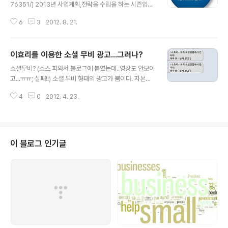
76351/] 2013년 사업계획,전략을 수립을 하는 시즌입니
다. 필자가 근무하는 곳은 이미 상반기에 내년도 개략적인
6
3
2012. 8. 21.
계수를 정해 놓고 8월 말에 구체화 및 실행 계획을 정리하
는 형태더군요. 저도 여러곳에서 17년 근무하면서 가장 빠
른 사이클로 움직이는 곳이 아닌가 싶습니다.그런데 많은
이효리를 이용한 소셜 무비 광고...그러나?
기업 조직 전문가나 전략전문가 들이 그러시죠.... "사업계
글 내용
획? 그런 거 왜 세우죠? 3개월 앞을 내다볼 수도 없는데"
소셜무비? (소스 퍼와서 블로그에 붙였는데..영상도 안보이
예 지금은 그런 시대, 그런 시장이 되어 버렸죠. 3개월이 뭔
고...ㅠㅠ; 실패!!) 소셜 무비 형태의 광고가 붐이다. 자본력
가요 1개월도 못볼 지경으로 모든 기업이나 개인이 쉼 없이
이 있는 기업에서 많이 선호하는 것 같다.소셜을 이용하는
변화하는 시대에 우리는 살고 있는 것이죠. 뭐 그렇다 하더
4
0
2012. 4. 23.
사람들의 소비 행태나 친구들과의 커뮤니케이션 관계 등을
라도 현재 상황과 보유하고 있는 여러가지 자원, ..
고려하기에 하는 것은 좋다. 그러나 이번 푸마의 소셜 무비
는 지난 번 이하늬가 등장한 남성 화장품에 비해 주목도나
타케팅이나스토리 라인 모두 뒤 떨어지는 느낌이다. 소셜
마케팅에 관심이 많다 보니 직접 대 부분 사용해 보는데...
이 블로그 인기글
음..이번 푸마 광고는 실패!! 영상 제작 후 페이스북 담벼락
에 바로 공유가 되는 것도 아니고 친구를 선택한다. 아 귀찮
아.아마도 푸마 제품을 추천해주고 싶은 친구를 끌어들이
라는 전략인 것 같은데...귀찮은 걸 더 싫어한다는 것을 간
과한 게 아닌가 ..