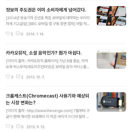
서는 이야기를 여러 차례 한적이 있었다. 각설하고 지난 만
정보의 주도권은 이미 소비자에게 넘어갔다.
우절에 드립 중 하나로 히트했던 것이 바로 다음과 카카오
글 내용
의 합병설이었는데 실제 이루어졌다. 공시자료를 보아하니
[2014년 방송기자 신년호 특집 모바일에 대처하는 우리의
회계법인 실사와 평가 등은 이미 4월 이전 부터 이루어져
자세 기고글임] [BBC 모바일 앱 구동 장면 캡쳐] 어릴 적
아마도 두 오너는 뜨끔하지 않았을까? 카카오가 다음을 먹
아침 저녁 시간, 거실에서 식사하면서 가족이 즐겨 보던 T
었느니 다음이 카카오를 먹었느니 다음카카오 이름이 구리
2
0
2014. 1. 14.
V 프로그램은 뉴스였다. 신문은 아침, 저녁 배달되고 나면
다는 등은 논외로 하고 과연 왜 카카오는 다음을 선택할 수
끝이라 그 밖에 세상 돌아가는 소식은 TV 뉴스에 눈과 귀
밖에 없었는지 필자와 주변 업계 ..
를 집중할 수밖에 없었고 그날의 뉴스는 가족들의 공통 이
카카오뮤직, 소셜 음악인가? 뭔가 아쉽다.
슈가 되어 온종일 이야기를 나눴던 기억이 난다. 오랜 시간
글 내용
이 지난 지금 방송뉴스는 TV뿐 아니라 웹을 통해 PC에서
[이미지 출처 : 카카오뮤직 홈페이지] 지난 8월 중순, 카카
도, 스마트폰이라는 개인화된 모바일 디바이스에서도 언제
오와 벅스뮤직(네오위즈인터넷)은 모바일 음악 서비스를
든지 원하는 시간에 원하는 뉴스를 찾아볼 수 있게 됐다. 이
위한 제휴를 한다고 발표를 했다. 카카오톡 사용자와 카카
러한 변화가 방송사 입장에서는 기회가 될까, 위기가 될까?
3
2
2013. 10. 7.
오스토리를 기반으로하는 소셜 음악 유통 플랫폼을 만들려
소셜 미디어와 스마트폰이 생활의 일부가 되면서 정보의
나 하는 생각에 어떤 모델이 나올지 궁금했다.(사실 카카오
유통과 소비 패턴도 바..
의 신규 서비스에 대한 기대감은 떨어져 있어 그닥 궁금해
크롬캐스트(Chromecast) 사용기와 예상되
하지는 않았다. ㅠㅠ) 그리고 9월 25일 '카카오뮤직(htt
p://www.kakao.com/music/) 이란 서비스가 오픈이
는 시장 변화는?
글 내용
되었는데... 반응이 영 시원치 않아 필자는 사용하지 않다가
[이미지 출처 : http://www.theverge.com] 7월부터 구
한 번 테스트 삼아 써보기로 했다.사용 전 대충 훑어 봤는데
글이 판매 개시한 35$짜리 이 작은 아이가 드디어 필자 손
도 카카오 페이지가 쫄딱(?) 망하는 분위기여서 내부에선
에 들어왔다. usb 같은 요 아이가 어찌 그런 멋진 환경을
새로은 서비스에 대한 트라우마가 있을 수도 있겠다라는
3
0
2013. 9. 13.
연결해 주는 지 직접 한 번 해보고 싶어 지인을 통해서 미국
생각이 들었다...