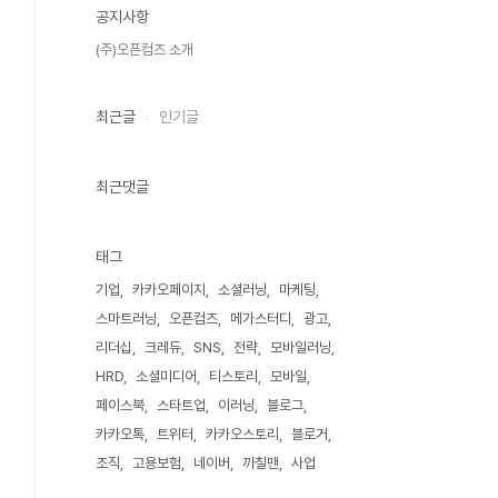
공지사항
(주)오픈컴즈 소개
최근글
인기글
최근댓글
태그
기업
카카오페이지
소셜러닝
마케팅
스마트러닝
오픈컴즈
메가스터디
광고
리더십
크레듀
SNS
전략
모바일러닝
HRD
소셜미디어
티스토리
모바일
페이스북
스타트업
이러닝
블로그
카카오톡
트위터
카카오스토리
블로거
조직
고용보험
네이버
까칠맨
사업