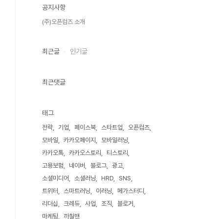
공지사항
(주)오픈컴즈 소개
최근글
인기글
최근댓글
태그
전략
기업
페이스북
스타트업
오픈컴즈
모바일
카카오페이지
모바일러닝
카카오톡
카카오스토리
티스토리
고용보험
네이버
블로그
광고
소셜미디어
소셜러닝
HRD
SNS
트위터
스마트러닝
이러닝
메가스터디
리더십
크레듀
사업
조직
블로거
마케팅
까칠맨