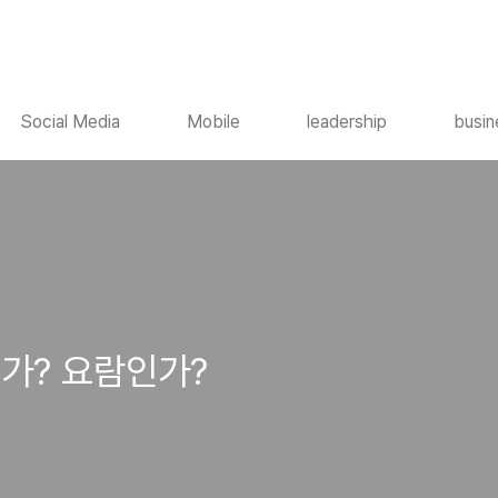
Social Media
Mobile
leadership
busin
가? 요람인가?