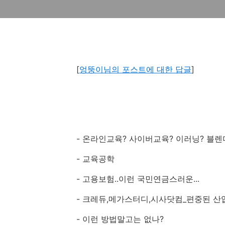
[
엉뚱이님의 포스트에 대한 답글
]
- 온라인교육? 사이버교육? 이러닝? 블
- 교육공학
- 고용보험..이런 국민연금스러운...
- 크레듀,메가스터디,시사닷컴_편중된 산
- 이런 방법말고는 없나?