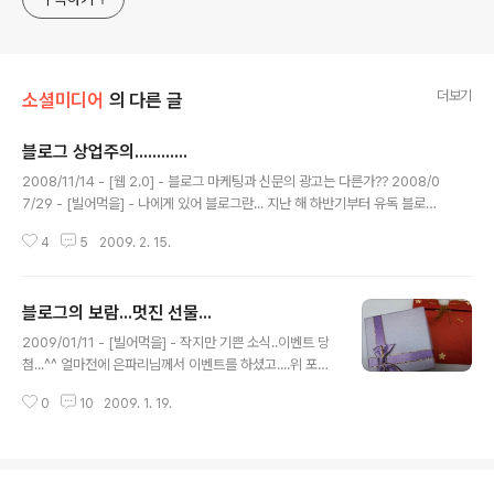
더보기
소셜미디어
의 다른 글
블로그 상업주의............
글 내용
2008/11/14 - [웹 2.0] - 블로그 마케팅과 신문의 광고는 다른가?? 2008/0
7/29 - [빌어먹을] - 나에게 있어 블로그란... 지난 해 하반기부터 유독 블로고
스피어에서 지속적인 언쟁이 있는 이슈꺼리가 있다. 사실.... 이런 주제에 대해
4
5
2009. 2. 15.
서... 2MB,정치...등 자판을 두들기는 손가락만 아픈 주제에 대해서는 당분간 포
스팅을 안하려고 했었다. 세상은 내가 이 곳을 통해서 떠드는 것보다 더 자연 소
음을 발생시키고 있기 때문이다. 많은 블로거들이 상호 비방에 가깝고....욕설이
블로그의 보람...멋진 선물...
입밖으로 바로 튀어나올 것 같은 분위기를 여기저기서 감지할 수 있었다. 바로
글 내용
옆에들 있었다면.... 어땠을까? 私見으로는 웹 환경의 흐름에 따른다고는 하지
2009/01/11 - [빌어먹을] - 작지만 기쁜 소식..이벤트 당
만.... 블로거들은 블로그 자체에 의미를 좀 더 두어야 ..
첨...^^ 얼마전에 은파리님께서 이벤트를 하셨고....위 포스
트 참조... 난 참여를 했을 뿐이고...^_^ 고맙게도 이벤트에
0
10
2009. 1. 19.
당첨이 되어... 은파리님 사모님께서 직접 만드신 아래와 같
이 이쁜 악세서리를 받았고.... 마눌님도 이쁘다고 했고...ㅎ
ㅎ 이런게 블로그를 하면서 느낄 수 있는 소소한 보람이고
고마움이 아닌가 싶다. 서로 통하는 사람들과의 느낌은 전