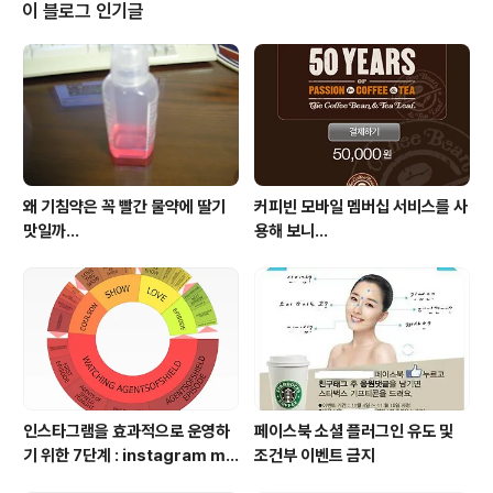
달해 줄 수 있는... 직접 만나보지 않더라도 그들의 친절함
이 블로그 인기글
과 숨결이 배어나오는 것을 느낄 수 있는... 블로그....하면서
스트레스 받지 말자....^_^ 은파리님 다시 한 번 감사드립니
다... 멋진 편지에 눈물이...ㅜ.ㅜ
왜 기침약은 꼭 빨간 물약에 딸기
커피빈 모바일 멤버십 서비스를 사
맛일까...
용해 보니...
인스타그램을 효과적으로 운영하
페이스북 소셜 플러그인 유도 및
기 위한 7단계 : instagram ma
조건부 이벤트 금지
nagement