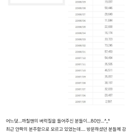
어느덧...까칠맨의 버럭질을 들어주신 분들이...80만...^_^
최근 안팍의 분주함으로 모르고 있었는데.... 방문하셨던 분들께 감