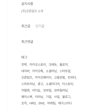
공지사항
(주)오픈컴즈 소개
최근글
인기글
최근댓글
태그
전략
카카오스토리
크레듀
블로거
네이버
카카오톡
소셜러닝
스타트업
오픈컴즈
카카오페이지
고용보험
트위터
스마트러닝
광고
소셜미디어
티스토리
까칠맨
리더십
모바일
모바일러닝
페이스북
이러닝
기업
사업
블로그
조직
HRD
SNS
마케팅
메가스터디