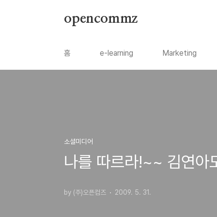
본문 바로가기
opencommz
홈
e-learning
Marketing
소셜미디어
나를 따르라!~~ 김연아도
by (주)오픈컴즈
2009. 5. 31.