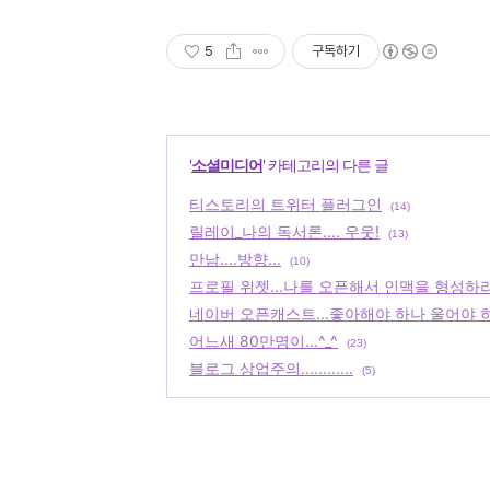
5
구독하기
'
소셜미디어
' 카테고리의 다른 글
티스토리의 트위터 플러그인
(14)
릴레이_나의 독서론.... 우웃!
(13)
만남....방향...
(10)
프로필 위젯...나를 오픈해서 인맥을 형성하라
네이버 오픈캐스트...좋아해야 하나 울어야 하
어느새 80만명이...^_^
(23)
블로그 상업주의............
(5)