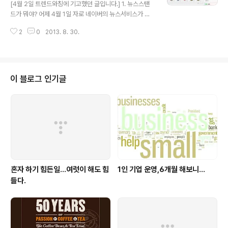
[4월 2일 트렌드와칭에 기고했던 글입니다.] 1. 뉴스스탠
그런데… 10여년이 지난 지금도 여전히 이 영화가 주목을
드가 뭐야? 어제 4월 1일 자로 네이버의 뉴스서비스가 새
받는 것은 영화에 나왔던 여러가지 기술과 서비스,IT 환경
로워졌다. 바로 "뉴스스탠드(News Stand)" 라는 녀석이
등이 2014년 현재 현실화되어 가고 있다는 것이고..
2
0
2013. 8. 30.
등장을 했는데... 많은 미디어들이 그 동안 뉴스캐스트를 통
해 네이버에 종속하다 시피 하여 트래픽을 올려 광고 수익
등을 올려오다 보니 기존 미디어들은 이번 네이버의 뉴스
서비스 개편에 당황해 하고 있다. 뉴스스탠드는 이전의 뉴
스캐스트를 운영하면서 나온 많은 부작용(선정성과 호객성
이 블로그 인기글
기사 중심)으로 인해서 나온 대안이라고 하는데 물론 그런
부분만이 전부는 아니고 말못할 사정(?)도 있었을 거라 추
측해 본다 위 이미지는 필자가 로그인을 한 후에 보여지는
뉴스 메인 부분이다. 뉴스스탠드가 어떤 것인가에 대한 부
분은 네이버 뉴스스탠드..
혼자 하기 힘든일…여럿이 해도 힘
1인 기업 운영,6개월 해보니...
들다.