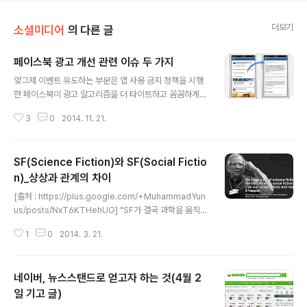
더보기
소셜미디어
의 다른 글
페이스북 광고 개선 관련 이슈 두 가지
글 내용
엊그제 이벤트 유도하는 부분은 앱 사용 금지 정책을 시행
한 페이스북이 광고 알고리즘을 더 타이트하고 꼼꼼하게
정책을 만들어 페이지를 사용하는 기업이나 기관들이 안쓸
3
0
2014. 11. 21.
수 없게 만들려는 것 같다. 현업에서는 불만이 있을 수 밖에
없다지만 어쩔 수 없는 것 아닌가? 그럴 것이라고 감안하고
있는 플랫폼과 기능을 잘 쓰되 2015년에는 페이스북 광고
SF(Science Fiction)와 SF(Social Fictio
예산을 현명하게 예측해서 미리들 따내셔야 할 듯. 광고가
자꾸 노출되는 것이 불편하면 안보이게 하면 되고 나에게
n)_상상과 관계의 차이
글 내용
도움이 조금이라도 되는 광고라면 거기에서 원하는 정보나
[출처 : https://plus.google.com/+MuhammadYun
가치를 얻으면 된다. 툴툴거리기만 할게 아니라 어떻게 더
us/posts/NxT6KTHehUG] "SF가 결국 과학을 움직였
활용을 잘할 수 있을가에 대한 고민과 전략을 수립하셔야
다. 이제는 먼저 상상해야 변화가 일어나고 사회를 변화시
할 듯. 페이스북에서 안내해온 내용을 옮겨 본다. 1. 더 연관
1
0
2014. 3. 21.
키려면 소셜픽션을 써야 한다" - 무함마드 유누스 2013년
성이 높은 광고 그간 미국..
1월 스콜포럼에서. 2002년 개봉한 영화 마이너리티 리포
트는 여전히 충격과 여운을 남기는 영화다. 필립 k 딕 이라
네이버, 뉴스스탠드로 얻고자 하는 것(4월 2
는 워낙 유명한 원작자와 스티븐 스필버그와의 만남, 그리
고 탐 크루즈 주연이라는 것만으로도 주목을 끌 수 있는데
일 기고 글)
글 내용
그 내용과 연출력이 워낙 인상 깊었기 때문이 아닌가 싶다.