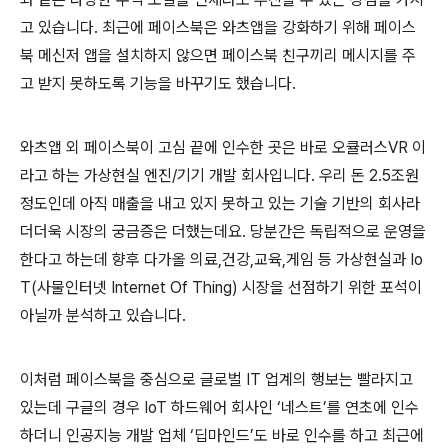
고 있습니다
.
최근에 페이스북은 와츠앱을 강화하기 위해 페이스
북 메신저 앱을 설치하지 않으면 페이스북 친구끼리 메시지를 주
고 받지 못하도록 기능을 바꾸기도 했습니다
.
와츠앱 외 페이스북이 고심 끝에 인수한 곳은 바로 오큘러스
VR
이
라고 하는 가상현실 엔진
/
기기 개발 회사입니다
.
우리 돈
2.5
조원
정도인데 아직 매출을 내고 있지 못하고 있는 기술 기반의 회사라
더더욱 시장의 궁금증은 더했는데요
.
당분간은 독립적으로 운영을
한다고 하는데 향후 다가올 의료
,
건강
,
교육
,
게임 등 가상현실과
Io
T(
사물인터넷
Internet Of Thing)
시장을 선점하기 위한 포석이
아닐까 분석하고 있습니다
.
이처럼 페이스북을 중심으로 글로벌
IT
업계의 행보는 빨라지고
있는데 구글의 경우
IoT
하드웨어 회사인
‘
네스트
’
를 연초에 인수
하더니 인공지능 개발 업체
‘
딥마인드
’
도 바로 인수를 하고 최근에