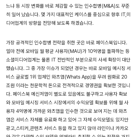
느냐 등 시장 변화를 바로 체감할 수 있는 인수합병
(M&A)
도 꾸준
히 일어 났습니다
.
몇 가지 대표적인 케이스를 중심으로 향후
IT,
미
디어업계의 방향을 전망해 보도록 하겠습니다
.
가장 공격적인 인수합병 전략을 취한 곳은 바로 페이스북입니다
.
얼마 전에 모바일 월 평균 사용자
(MAU)
가
10
억명을 돌파하는 등
소셜미디어업계는 물론
IT
전반적인 부분으로의 사세 확장이 대단
했습니다
.
그 중 가장 이슈가 되었던 경우는 바로 모바일 메시징 서
비스 글로벌
1
위 업체인 와츠앱
(Whats App)
을 무려 원화로
20
조원 이라는 천문학적 돈으로 전격적으로 경영권을 확보한 것입니
다
.
페이스북 메신저앱이 별도로 있음에도 불구하고 사용자 확보
와 모바일 메시징 서비스 시장에서의 수익모델 확보를 위해 월 사
용자
4
억명에 가까운 와츠앱을 인수한 것으로 보여 지는 데 와츠
앱은 서비스 자체를 유료화 하고 있어 그 자체 수익모델도 있지만
광고
,
스티커
,
콘텐츠 서비스 등을 하고 있지 않아 라인이나 카카오
와 같은 다양한 수익 모델을 언제라도 추진할 수 있는 장점을 가지