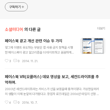
구독하기
더보기
소셜미디어
의 다른 글
페이스북 광고 개선 관련 이슈 두 가지
글 내용
엊그제 이벤트 유도하는 부분은 앱 사용 금지 정책을 시행
한 페이스북이 광고 알고리즘을 더 타이트하고 꼼꼼하게
정책을 만들어 페이지를 사용하는 기업이나 기관들이 안쓸
3
0
2014. 11. 21.
수 없게 만들려는 것 같다. 현업에서는 불만이 있을 수 밖에
없다지만 어쩔 수 없는 것 아닌가? 그럴 것이라고 감안하고
있는 플랫폼과 기능을 잘 쓰되 2015년에는 페이스북 광고
페이스북 VR(오큘러스) 데모 영상을 보고, 세컨드라이프를 추
예산을 현명하게 예측해서 미리들 따내셔야 할 듯. 광고가
자꾸 노출되는 것이 불편하면 안보이게 하면 되고 나에게
억하며.
글 내용
도움이 조금이라도 되는 광고라면 거기에서 원하는 정보나
2003년 세컨드라이프라는 서비스가 선을 보였을때 충격이었다. 가상현실에서
가치를 얻으면 된다. 툴툴거리기만 할게 아니라 어떻게 더
의 생활이 이제 눈앞에 다가왔다고. 창업자 로즈데일은 2006년 타임지 선정 가
활용을 잘할 수 있을가에 대한 고민과 전략을 수립하셔야
장 영향력있는 사람으로 선정되기도. 나도 2006년인가? 당시 나의 메인 고객
할 듯. 페이스북에서 안내해온 내용을 옮겨 본다. 1. 더 연관
6
0
2016. 10. 7.
사인 삼성전자의 모 상무님이 같이 손잡고 가상현실에서의 외국어 교육 환경을
성이 높은 광고 그간 미국..
구축하자고 해서 꽤 여러번 미팅과 기획 직전 까지 갔었다. 단순했지만 오프라