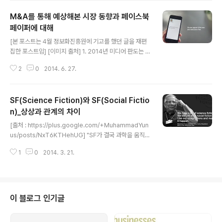
인 영어마을 같은 걸 가상 공간에 구축해 놓고 주요 기업들 건물 부터 사무 환경
M&A를 통해 예상해본 시장 동향과 페이스북
을 맞춰 놓고 직무 관련 외국어들을 자연스럽세 학습할 수 있는 환경이었다. 특
히 삼성이 만들어 놓으면 다른 기업들도 따라하거나 참여하는 습성(?)들이 있다
페이퍼에 대해
글 내용
보니 구축하면서 타 기업 매장을 입점시켜 광고 수익 부분도 고려하자 라는 모
[본 포스트는 4월 정보화진흥원에 기고를 했던 글을 재편
델. 거의 세컨드라이프와..
집한 포스트임] [이미지 출처] 1. 2014년 미디어 판도는 M
&A가 결정한다?!?! 2013년부터 2014년 1분기 까지 글
2
0
2014. 6. 27.
로벌 IT 기업은 숨가쁘게 달려왔습니다. 실적도 실적이지
만 어떤 회사가 어느 회사와 합병을 하느냐 등 시장 변화를
바로 체감할 수 있는 인수합병(M&A)도 꾸준히 일어 났습
SF(Science Fiction)와 SF(Social Fictio
니다. 몇 가지 대표적인 케이스를 중심으로 향후 IT,미디어
업계의 방향을 전망해 보도록 하겠습니다. 가장 공격적인
n)_상상과 관계의 차이
글 내용
인수합병 전략을 취한 곳은 바로 페이스북입니다. 얼마 전
[출처 : https://plus.google.com/+MuhammadYun
에 모바일 월 평균 사용자(MAU)가 10억명을 돌파하는 등
us/posts/NxT6KTHehUG] "SF가 결국 과학을 움직였
소셜미디어업계는 물론 IT 전반적인 부분으로의 사세 확장
다. 이제는 먼저 상상해야 변화가 일어나고 사회를 변화시
이 대단했습니다. 그 중 가장 이슈가 되었던 경우는 바로 모
1
0
2014. 3. 21.
키려면 소셜픽션을 써야 한다" - 무함마드 유누스 2013년
바일 메시징 ..
1월 스콜포럼에서. 2002년 개봉한 영화 마이너리티 리포
트는 여전히 충격과 여운을 남기는 영화다. 필립 k 딕 이라
는 워낙 유명한 원작자와 스티븐 스필버그와의 만남, 그리
고 탐 크루즈 주연이라는 것만으로도 주목을 끌 수 있는데
이 블로그 인기글
그 내용과 연출력이 워낙 인상 깊었기 때문이 아닌가 싶다.
그런데… 10여년이 지난 지금도 여전히 이 영화가 주목을