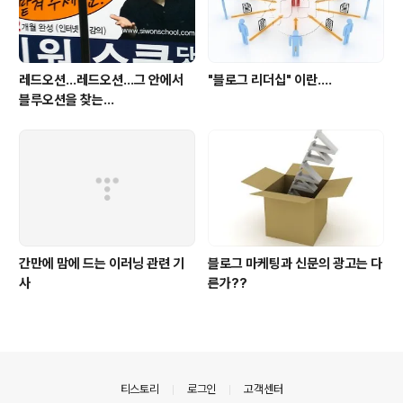
레드오션...레드오션...그 안에서
"블로그 리더십" 이란....
블루오션을 찾는...
간만에 맘에 드는 이러닝 관련 기
블로그 마케팅과 신문의 광고는 다
사
른가??
의안내
티스토리
로그인
고객센터