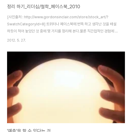
정리 하기_리더십/철학_페이스북_2010
[사진출처 : http://www.gordonsinclair.com/store/stock_art/?
SwatchCategoryId=8] 트위터나 페이스북에 번뜩 하고 생각난 것을 배설
하듯이 적어 놓았던 것 중에 몇 가지를 정리해 본다.물론 직간접적인 경험에 의
한 것이고 필자의 개인 사견이기 때문에 다른 의견은 충분히 있을 걸 알고 서술
2012. 5. 27.
한다. 우선 페이스북 타임라인에 업뎃했던 내용 중 몇 가지를 정리해 보았다. 이
렇게 하나 둘 정리한 내용으로 책을 내볼 생각이다. :) 오늘은 우선 페이스북을
처음 하기 시작한 2010년도에 남긴 말 중 추려서.트위터와 블로그도 시작 예
정. 2010.12.8‎"당신네 회사의 차별화 포인트는 뭐요?" 참 많이 듣는 소리입니
다. 그럼 전 웃으면서(물론 분위기 봐가며 ㅎㅎ) 이렇게..
'예측'을 할 수 있다는 것.